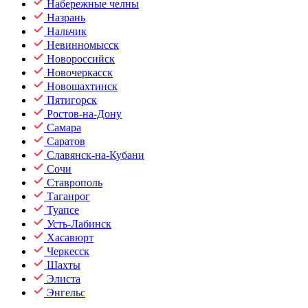
Набережные челны
Назрань
Нальчик
Невинномысск
Новороссийск
Новочеркасск
Новошахтинск
Пятигорск
Ростов-на-Дону
Самара
Саратов
Славянск-на-Кубани
Сочи
Ставрополь
Таганрог
Туапсе
Усть-Лабинск
Хасавюрт
Черкесск
Шахты
Элиста
Энгельс