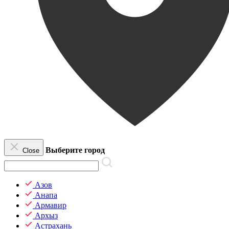
Выберите город
Close
Азов
Анапа
Армавир
Архыз
Астрахань