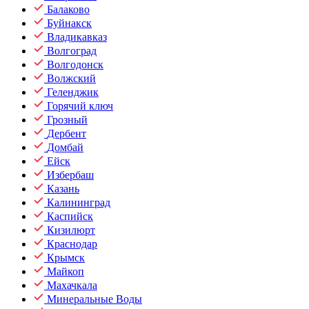
Балаково
Буйнакск
Владикавказ
Волгоград
Волгодонск
Волжский
Геленджик
Горячий ключ
Грозный
Дербент
Домбай
Ейск
Избербаш
Казань
Калининград
Каспийск
Кизилюрт
Краснодар
Крымск
Майкоп
Махачкала
Минеральные Воды