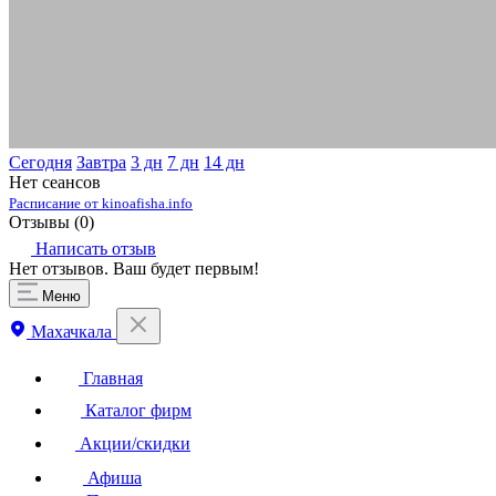
Сегодня
Завтра
3 дн
7 дн
14 дн
Нет сеансов
Расписание от kinoafisha.info
Отзывы (
0
)
Написать отзыв
Нет отзывов. Ваш будет первым!
Меню
Махачкала
Главная
Каталог фирм
Акции/скидки
Афиша