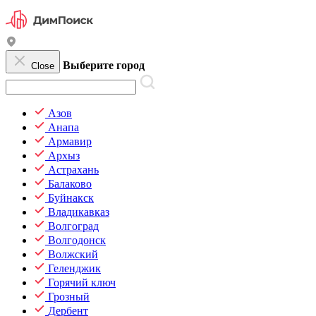
Выберите город
Close
Азов
Анапа
Армавир
Архыз
Астрахань
Балаково
Буйнакск
Владикавказ
Волгоград
Волгодонск
Волжский
Геленджик
Горячий ключ
Грозный
Дербент