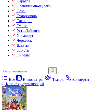
Саратов
Славянск-на-Кубани
Сочи
Ставрополь
Таганрог
Туапсе
Усть-Лабинск
Хасавюрт
Черкесск
Шахты
Элиста
Энгельс
Все
Кинотеатры
Театры
Концерты
К списку организаций