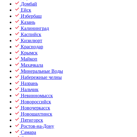
Домбай
Ейск
Избербаш
Казань
Калининград
Каспийск
Кизилюрт
Краснодар
Крымск
Майкоп
Махачкала
Минеральные Воды
Набережные челны
Назрань
Нальчик
Невинномысск
Новороссийск
Новочеркасск
Новошахтинск
Пятигорск
Ростов-на-Дону
Самара