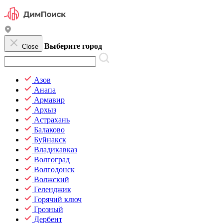
Выберите город
Close
Азов
Анапа
Армавир
Архыз
Астрахань
Балаково
Буйнакск
Владикавказ
Волгоград
Волгодонск
Волжский
Геленджик
Горячий ключ
Грозный
Дербент