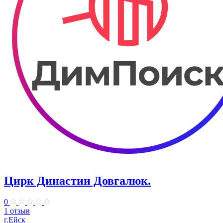
Цирк Династии Довгалюк.
0
1 отзыв
г.Ейск