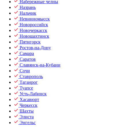
Набережные челны
Назрань
Нальчик
Невинномысск
Новороссийск
Новочеркасск
Новошахтинск
Пятигорск
Ростов-на-Дону
Самара
Саратов
Славянск-на-Кубани
Сочи
Ставрополь
Таганрог
Туапсе
Усть-Лабинск
Хасавюрт
Черкесск
Шахты
Элиста
Энгельс