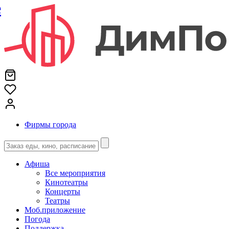
е
Фирмы города
Афиша
Все мероприятия
Кинотеатры
Концерты
Театры
Моб.приложение
Погода
Поддержка