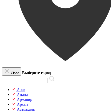
Выберите город
Close
Азов
Анапа
Армавир
Архыз
Астрахань