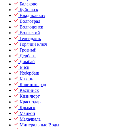
Балаково
Буйнакск
Владикавказ
Волгоград
Волгодонск
Волжский
Геленджик
Горячий ключ
Грозный
Дербент
Домбай
Ейск
Избербаш
Казань
Калининград
Каспийск
Кизилюрт
Краснодар
Крымск
Майкоп
Махачкала
Минеральные Воды