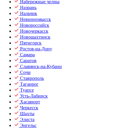
Набережные челны
Назрань
Нальчик
Невинномысск
Новороссийск
Новочеркасск
Новошахтинск
Пятигорск
Ростов-на-Дону
Самара
Саратов
Славянск-на-Кубани
Сочи
Ставрополь
Таганрог
Туапсе
Усть-Лабинск
Хасавюрт
Черкесск
Шахты
Элиста
Энгельс