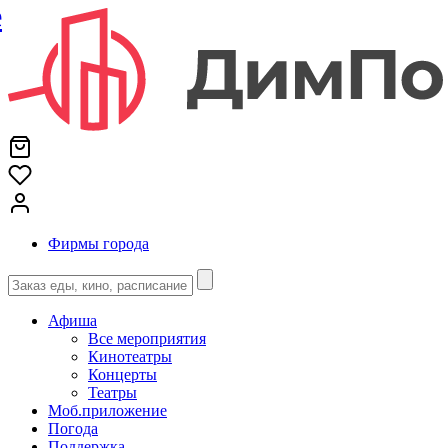
е
Фирмы города
Афиша
Все мероприятия
Кинотеатры
Концерты
Театры
Моб.приложение
Погода
Поддержка