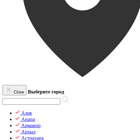
Выберите город
Close
Азов
Анапа
Армавир
Архыз
Астрахань