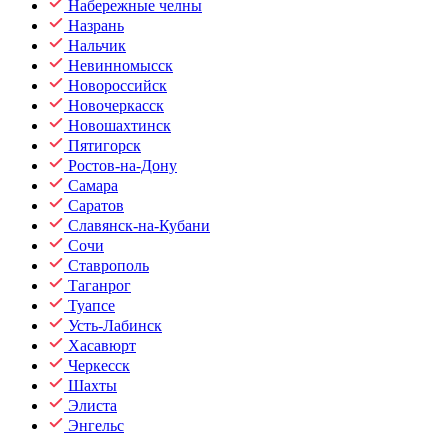
Набережные челны
Назрань
Нальчик
Невинномысск
Новороссийск
Новочеркасск
Новошахтинск
Пятигорск
Ростов-на-Дону
Самара
Саратов
Славянск-на-Кубани
Сочи
Ставрополь
Таганрог
Туапсе
Усть-Лабинск
Хасавюрт
Черкесск
Шахты
Элиста
Энгельс