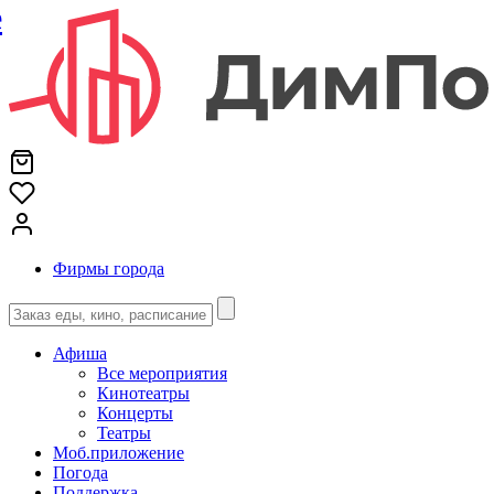
е
Фирмы города
Афиша
Все мероприятия
Кинотеатры
Концерты
Театры
Моб.приложение
Погода
Поддержка