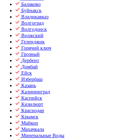
Балаково
Буйнакск
Владикавказ
Волгоград
Волгодонск
Волжский
Геленджик
Горячий ключ
Грозный
Дербент
Домбай
Ейск
Избербаш
Казань
Калининград
Каспийск
Кизилюрт
Краснодар
Крымск
Майкоп
Махачкала
Минеральные Воды