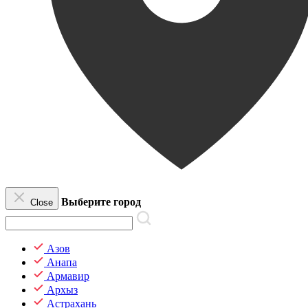
Выберите город
Close
Азов
Анапа
Армавир
Архыз
Астрахань