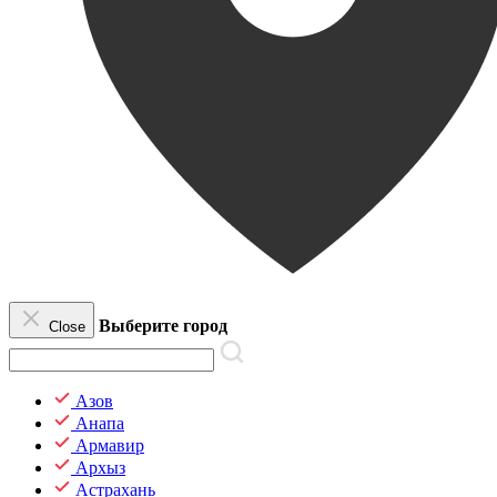
Выберите город
Close
Азов
Анапа
Армавир
Архыз
Астрахань