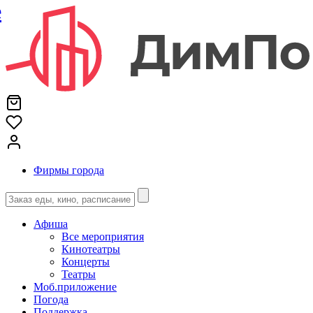
е
Фирмы города
Афиша
Все мероприятия
Кинотеатры
Концерты
Театры
Моб.приложение
Погода
Поддержка