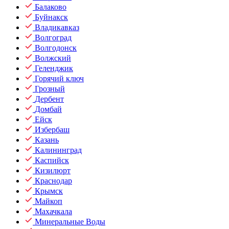
Балаково
Буйнакск
Владикавказ
Волгоград
Волгодонск
Волжский
Геленджик
Горячий ключ
Грозный
Дербент
Домбай
Ейск
Избербаш
Казань
Калининград
Каспийск
Кизилюрт
Краснодар
Крымск
Майкоп
Махачкала
Минеральные Воды