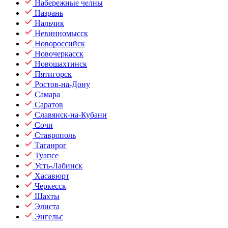
Набережные челны
Назрань
Нальчик
Невинномысск
Новороссийск
Новочеркасск
Новошахтинск
Пятигорск
Ростов-на-Дону
Самара
Саратов
Славянск-на-Кубани
Сочи
Ставрополь
Таганрог
Туапсе
Усть-Лабинск
Хасавюрт
Черкесск
Шахты
Элиста
Энгельс