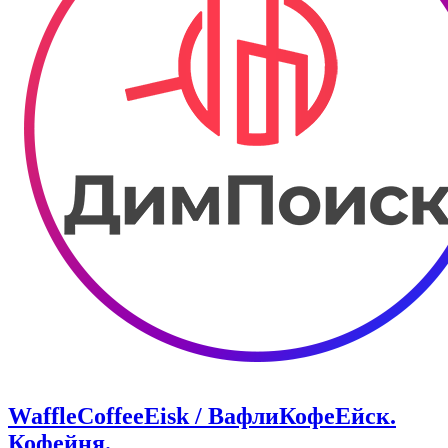
WaffleCoffeeEisk / ВафлиКофеЕйск.
Кофейня.