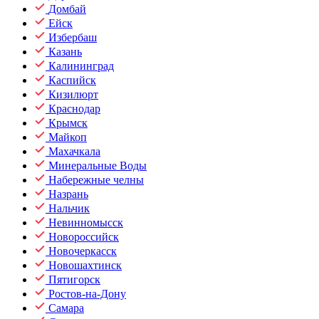
Домбай
Ейск
Избербаш
Казань
Калининград
Каспийск
Кизилюрт
Краснодар
Крымск
Майкоп
Махачкала
Минеральные Воды
Набережные челны
Назрань
Нальчик
Невинномысск
Новороссийск
Новочеркасск
Новошахтинск
Пятигорск
Ростов-на-Дону
Самара