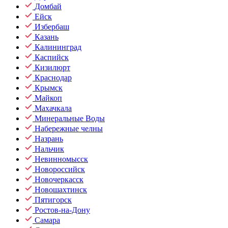
Домбай
Ейск
Избербаш
Казань
Калининград
Каспийск
Кизилюрт
Краснодар
Крымск
Майкоп
Махачкала
Минеральные Воды
Набережные челны
Назрань
Нальчик
Невинномысск
Новороссийск
Новочеркасск
Новошахтинск
Пятигорск
Ростов-на-Дону
Самара