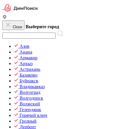
Выберите город
Close
Азов
Анапа
Армавир
Архыз
Астрахань
Балаково
Буйнакск
Владикавказ
Волгоград
Волгодонск
Волжский
Геленджик
Горячий ключ
Грозный
Дербент