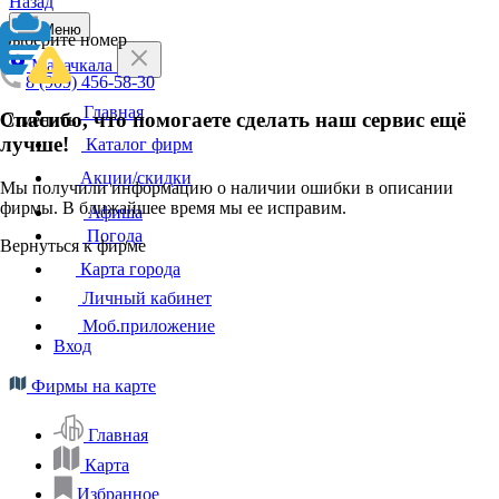
Назад
Меню
Выберите номер
Махачкала
8 (909) 456-58-30
Главная
Спасибо, что помогаете сделать наш сервис ещё
Отменить
лучше!
Каталог фирм
Акции/скидки
Мы получили информацию о наличии ошибки в описании
фирмы. В ближайшее время мы ее исправим.
Афиша
Погода
Вернуться к фирме
Карта города
Личный кабинет
Моб.приложение
Вход
Фирмы на карте
Главная
Карта
Избранное