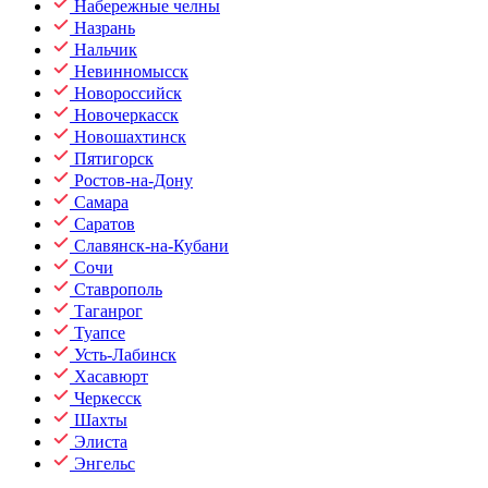
Набережные челны
Назрань
Нальчик
Невинномысск
Новороссийск
Новочеркасск
Новошахтинск
Пятигорск
Ростов-на-Дону
Самара
Саратов
Славянск-на-Кубани
Сочи
Ставрополь
Таганрог
Туапсе
Усть-Лабинск
Хасавюрт
Черкесск
Шахты
Элиста
Энгельс