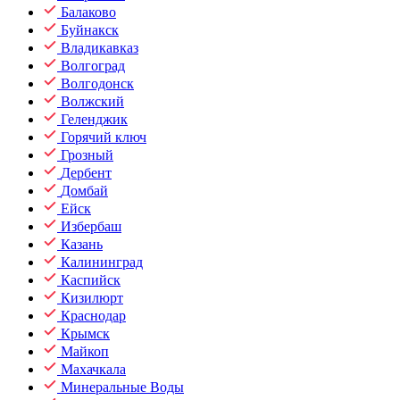
Балаково
Буйнакск
Владикавказ
Волгоград
Волгодонск
Волжский
Геленджик
Горячий ключ
Грозный
Дербент
Домбай
Ейск
Избербаш
Казань
Калининград
Каспийск
Кизилюрт
Краснодар
Крымск
Майкоп
Махачкала
Минеральные Воды