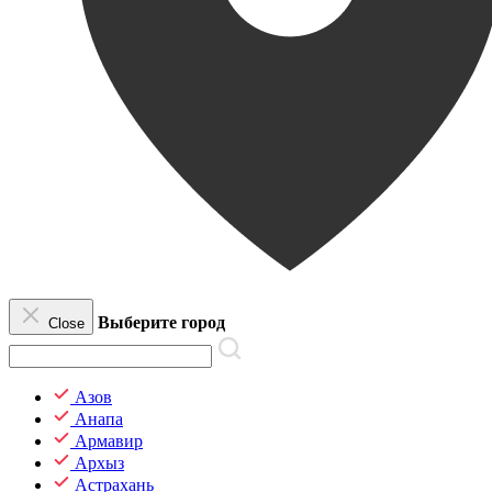
Выберите город
Close
Азов
Анапа
Армавир
Архыз
Астрахань