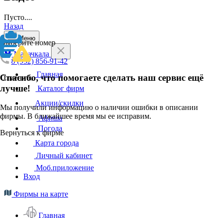
Пусто....
Назад
Меню
Выберите номер
Махачкала
8 (952) 856-91-42
Главная
Спасибо, что помогаете сделать наш сервис ещё
Отменить
лучше!
Каталог фирм
Акции/скидки
Мы получили информацию о наличии ошибки в описании
фирмы. В ближайшее время мы ее исправим.
Афиша
Погода
Вернуться к фирме
Карта города
Личный кабинет
Моб.приложение
Вход
Фирмы на карте
Главная