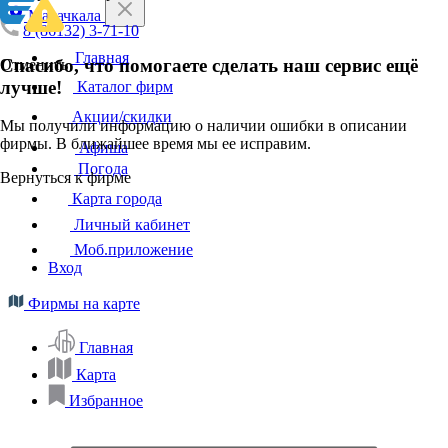
Махачкала
8 (86132) 3-71-10
Главная
Спасибо, что помогаете сделать наш сервис ещё
Отменить
лучше!
Каталог фирм
Акции/скидки
Мы получили информацию о наличии ошибки в описании
фирмы. В ближайшее время мы ее исправим.
Афиша
Погода
Вернуться к фирме
Карта города
Личный кабинет
Моб.приложение
Вход
Фирмы на карте
Главная
Карта
Избранное