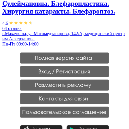
Сулеймановна. Блефаропластика.
Хирургия катаракты. Блефароптоз.
4,6
64 отзыва
г.Махачкала, ул.Магомедтагирова, 142/А, медицинский центр
им.Аскерханова
Пн-Пт 09:00-14:00