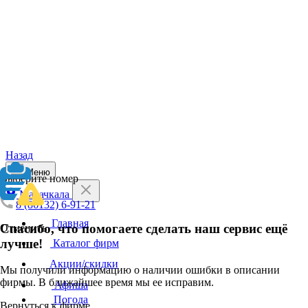
Назад
Меню
Выберите номер
Махачкала
8 (86132) 6-91-21
Главная
Спасибо, что помогаете сделать наш сервис ещё
Отменить
лучше!
Каталог фирм
Акции/скидки
Мы получили информацию о наличии ошибки в описании
фирмы. В ближайшее время мы ее исправим.
Афиша
Погода
Вернуться к фирме