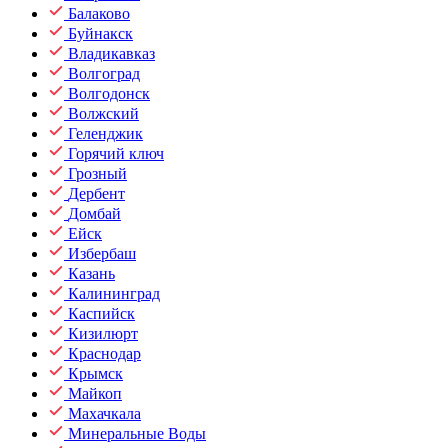
Балаково
Буйнакск
Владикавказ
Волгоград
Волгодонск
Волжский
Геленджик
Горячий ключ
Грозный
Дербент
Домбай
Ейск
Избербаш
Казань
Калининград
Каспийск
Кизилюрт
Краснодар
Крымск
Майкоп
Махачкала
Минеральные Воды