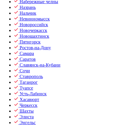
Набережные челны
Назрань
Нальчик
Невинномысск
Новороссийск
Новочеркасск
Новошахтинск
Пятигорск
Ростов-на-Дону
Самара
Саратов
Славянск-на-Кубани
Сочи
Ставрополь
Таганрог
Туапсе
Усть-Лабинск
Хасавюрт
Черкесск
Шахты
Элиста
Энгельс