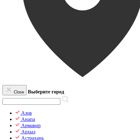
Выберите город
Close
Азов
Анапа
Армавир
Архыз
Астрахань