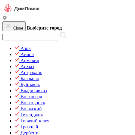
Выберите город
Close
Азов
Анапа
Армавир
Архыз
Астрахань
Балаково
Буйнакск
Владикавказ
Волгоград
Волгодонск
Волжский
Геленджик
Горячий ключ
Грозный
Дербент