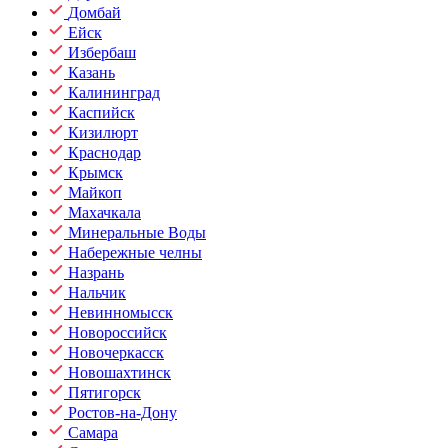
Домбай
Ейск
Избербаш
Казань
Калининград
Каспийск
Кизилюрт
Краснодар
Крымск
Майкоп
Махачкала
Минеральные Воды
Набережные челны
Назрань
Нальчик
Невинномысск
Новороссийск
Новочеркасск
Новошахтинск
Пятигорск
Ростов-на-Дону
Самара