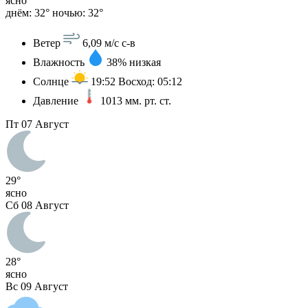
ясно
днём: 32°
ночью: 32°
Ветер
6,09 м/с
с-в
Влажность
38%
низкая
Солнце
19:52
Восход: 05:12
Давление
1013
мм. рт. ст.
Пт
07 Август
29°
ясно
Сб
08 Август
28°
ясно
Вс
09 Август