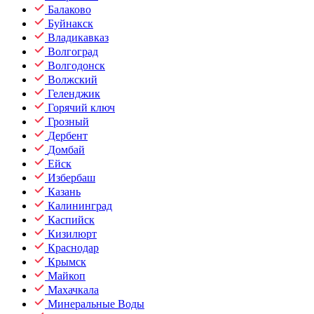
Балаково
Буйнакск
Владикавказ
Волгоград
Волгодонск
Волжский
Геленджик
Горячий ключ
Грозный
Дербент
Домбай
Ейск
Избербаш
Казань
Калининград
Каспийск
Кизилюрт
Краснодар
Крымск
Майкоп
Махачкала
Минеральные Воды