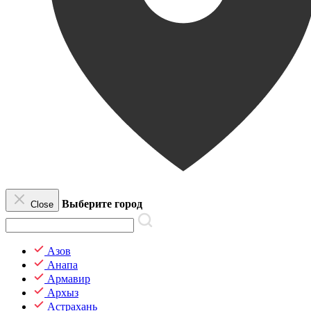
Выберите город
Close
Азов
Анапа
Армавир
Архыз
Астрахань