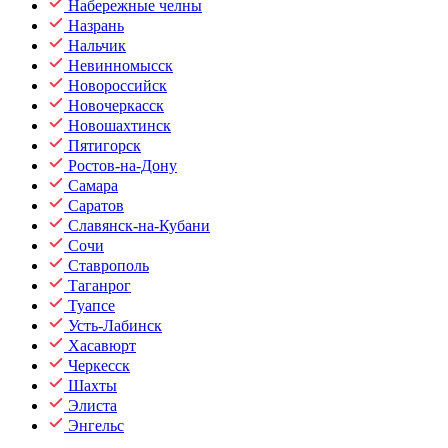
Набережные челны
Назрань
Нальчик
Невинномысск
Новороссийск
Новочеркасск
Новошахтинск
Пятигорск
Ростов-на-Дону
Самара
Саратов
Славянск-на-Кубани
Сочи
Ставрополь
Таганрог
Туапсе
Усть-Лабинск
Хасавюрт
Черкесск
Шахты
Элиста
Энгельс