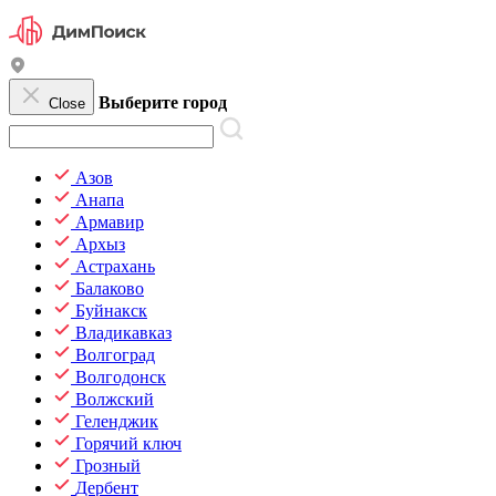
Выберите город
Close
Азов
Анапа
Армавир
Архыз
Астрахань
Балаково
Буйнакск
Владикавказ
Волгоград
Волгодонск
Волжский
Геленджик
Горячий ключ
Грозный
Дербент