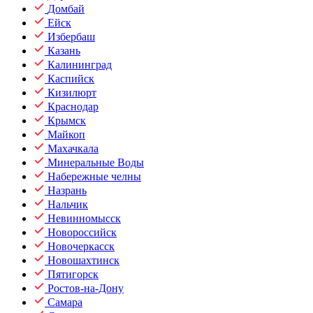
Домбай
Ейск
Избербаш
Казань
Калининград
Каспийск
Кизилюрт
Краснодар
Крымск
Майкоп
Махачкала
Минеральные Воды
Набережные челны
Назрань
Нальчик
Невинномысск
Новороссийск
Новочеркасск
Новошахтинск
Пятигорск
Ростов-на-Дону
Самара