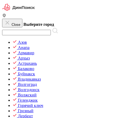
Выберите город
Close
Азов
Анапа
Армавир
Архыз
Астрахань
Балаково
Буйнакск
Владикавказ
Волгоград
Волгодонск
Волжский
Геленджик
Горячий ключ
Грозный
Дербент