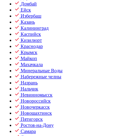
Домбай
Ейск
Избербаш
Казань
Калининград
Каспийск
Кизилюрт
Краснодар
Крымск
Майкоп
Махачкала
Минеральные Воды
Набережные челны
Назрань
Нальчик
Невинномысск
Новороссийск
Новочеркасск
Новошахтинск
Пятигорск
Ростов-на-Дону
Самара