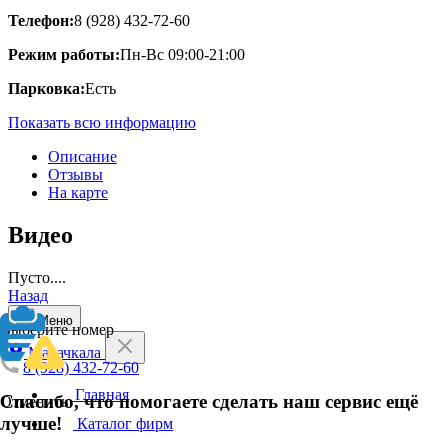
Телефон:
8 (928) 432-72-60
Режим работы:
Пн-Вс 09:00-21:00
Парковка:
Есть
Показать всю информацию
Описание
Отзывы
На карте
Видео
Пусто....
Назад
Меню
Выберите номер
Махачкала
8 (928) 432-72-60
Главная
Спасибо, что помогаете сделать наш сервис ещё
Отменить
лучше!
Каталог фирм