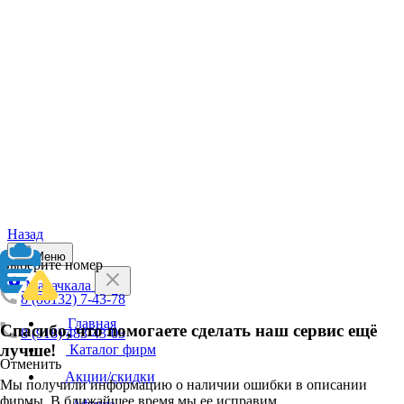
Назад
Меню
Выберите номер
Махачкала
8 (86132) 7-43-78
Главная
Спасибо, что помогаете сделать наш сервис ещё
8 (918) 483-43-03
лучше!
Каталог фирм
Отменить
Акции/скидки
Мы получили информацию о наличии ошибки в описании
фирмы. В ближайшее время мы ее исправим.