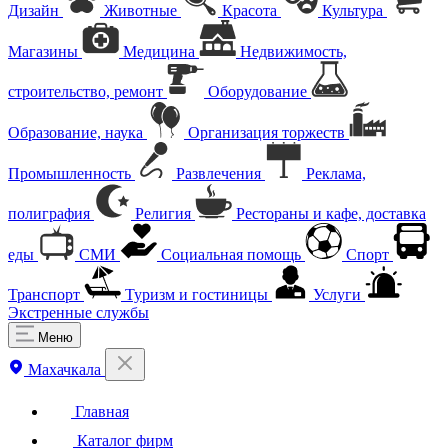
Дизайн
Животные
Красота
Культура
Магазины
Медицина
Недвижимость,
строительство, ремонт
Оборудование
Образование, наука
Организация торжеств
Промышленность
Развлечения
Реклама,
полиграфия
Религия
Рестораны и кафе, доставка
еды
СМИ
Социальная помощь
Спорт
Транспорт
Туризм и гостиницы
Услуги
Экстренные службы
Меню
Махачкала
Главная
Каталог фирм