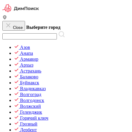
Выберите город
Close
Азов
Анапа
Армавир
Архыз
Астрахань
Балаково
Буйнакск
Владикавказ
Волгоград
Волгодонск
Волжский
Геленджик
Горячий ключ
Грозный
Дербент