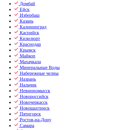
Домбай
Ейск
Избербаш
Казань
Калининград
Каспийск
Кизилюрт
Краснодар
Крымск
Майкоп
Махачкала
Минеральные Воды
Набережные челны
Назрань
Нальчик
Невинномысск
Новороссийск
Новочеркасск
Новошахтинск
Пятигорск
Ростов-на-Дону
Самара