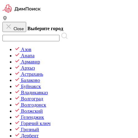
Выберите город
Close
Азов
Анапа
Армавир
Архыз
Астрахань
Балаково
Буйнакск
Владикавказ
Волгоград
Волгодонск
Волжский
Геленджик
Горячий ключ
Грозный
Дербент