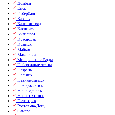
Домбай
Ейск
Избербаш
Казань
Калининград
Каспийск
Кизилюрт
Краснодар
Крымск
Майкоп
Махачкала
Минеральные Воды
Набережные челны
Назрань
Нальчик
Невинномысск
Новороссийск
Новочеркасск
Новошахтинск
Пятигорск
Ростов-на-Дону
Самара