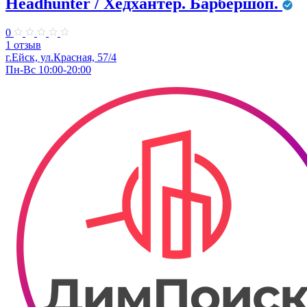
Headhunter / Хедхантер. Барбершоп.
0
1 отзыв
г.Ейск, ул.Красная, 57/4
Пн-Вс 10:00-20:00