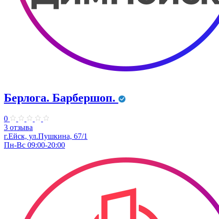
Берлога. Барбершоп.
0
3 отзыва
г.Ейск, ул.Пушкина, 67/1
Пн-Вс 09:00-20:00