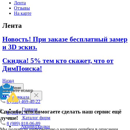
Лента
Отзывы
На карте
Лента
Новость! При заказе бесплатный замер
и 3D эскиз.
Скидка! 5% тем кто скажет, что от
ДимПоиска!
Назад
Меню
Выберите номер
Махачкала
8 (918) 469-40-22
Главная
Спасибо, что помогаете сделать наш сервис ещё
8 (918) 151-73-17
лучше!
Каталог фирм
8 (989) 818-06-89
Акции/скидки
Мы получили информацию о наличии ошибки в описании