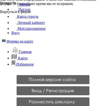
Отменить
фирмы. В ближайшее время мы ее исправим.
Афиша
Погода
Вернуться к фирме
Карта города
Личный кабинет
Моб.приложение
Вход
Фирмы на карте
Главная
Карта
Избранное