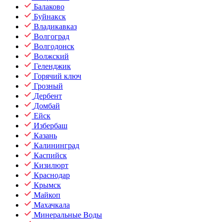
Балаково
Буйнакск
Владикавказ
Волгоград
Волгодонск
Волжский
Геленджик
Горячий ключ
Грозный
Дербент
Домбай
Ейск
Избербаш
Казань
Калининград
Каспийск
Кизилюрт
Краснодар
Крымск
Майкоп
Махачкала
Минеральные Воды