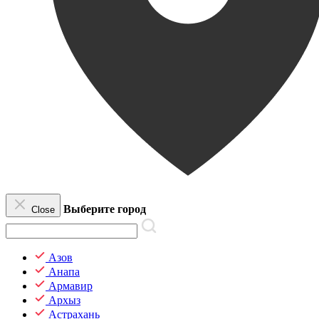
Выберите город
Close
Азов
Анапа
Армавир
Архыз
Астрахань