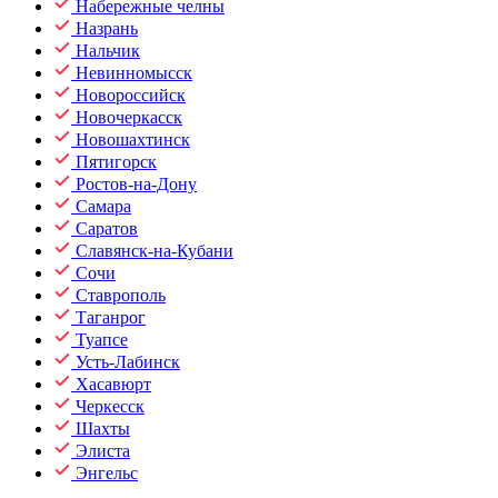
Набережные челны
Назрань
Нальчик
Невинномысск
Новороссийск
Новочеркасск
Новошахтинск
Пятигорск
Ростов-на-Дону
Самара
Саратов
Славянск-на-Кубани
Сочи
Ставрополь
Таганрог
Туапсе
Усть-Лабинск
Хасавюрт
Черкесск
Шахты
Элиста
Энгельс