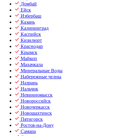
Домбай
Ейск
Избербаш
Казань
Калининград
Каспийск
Кизилюрт
Краснодар
Крымск
Майкоп
Махачкала
Минеральные Воды
Набережные челны
Назрань
Нальчик
Невинномысск
Новороссийск
Новочеркасск
Новошахтинск
Пятигорск
Ростов-на-Дону
Самара