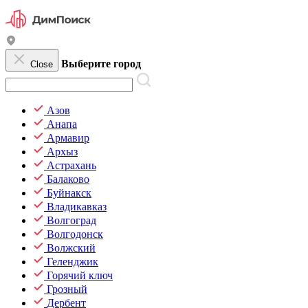
Выберите город
Close
Азов
Анапа
Армавир
Архыз
Астрахань
Балаково
Буйнакск
Владикавказ
Волгоград
Волгодонск
Волжский
Геленджик
Горячий ключ
Грозный
Дербент