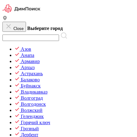
Выберите город
Close
Азов
Анапа
Армавир
Архыз
Астрахань
Балаково
Буйнакск
Владикавказ
Волгоград
Волгодонск
Волжский
Геленджик
Горячий ключ
Грозный
Дербент