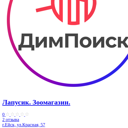
Лапусик. Зоомагазин.
0
2 отзыва
г.Ейск, ул.Красная, 57