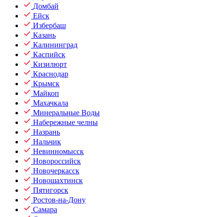
Домбай
Ейск
Избербаш
Казань
Калининград
Каспийск
Кизилюрт
Краснодар
Крымск
Майкоп
Махачкала
Минеральные Воды
Набережные челны
Назрань
Нальчик
Невинномысск
Новороссийск
Новочеркасск
Новошахтинск
Пятигорск
Ростов-на-Дону
Самара